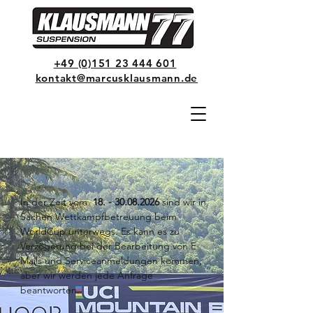
+49 (0)151 23 444 601
kontakt@marcusklausmann.de
In der Zeit vom
18. - 30.08.2026
sind wir in
Sachen Wettkampfbetreuung beim
WorldCup unterwegs. Es kann es zu
Verzögerung bei der Bearbeitung von E-
Mails und Serviceanmeldungen kommen,
aber wir werden jede Anfrage
beantworten.