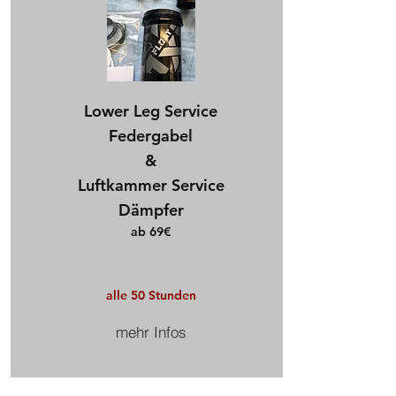
Lower Leg Service
Federgabel
&
Luftkammer Service
Dämpfer​
ab 69€
alle 50 Stunden
mehr Infos