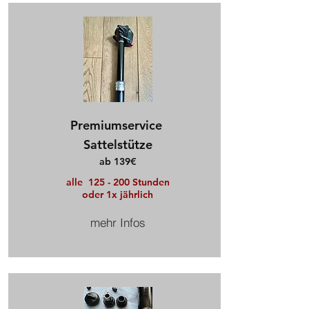
Premiumservice
Sattelstütze
ab 139€
alle 125 - 200 Stunden
oder 1x jährlich
mehr Infos