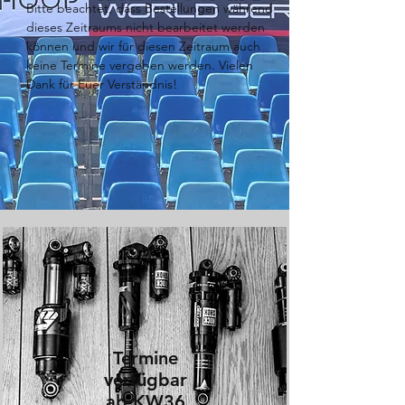
Bitte beachtet, dass Bestellungen während
dieses Zeitraums nicht bearbeitet werden
können und wir für diesen Zeitraum auch
keine Termine vergeben werden. Vielen
Dank für Euer Verständnis!
Termine
verfügbar
ab
KW36