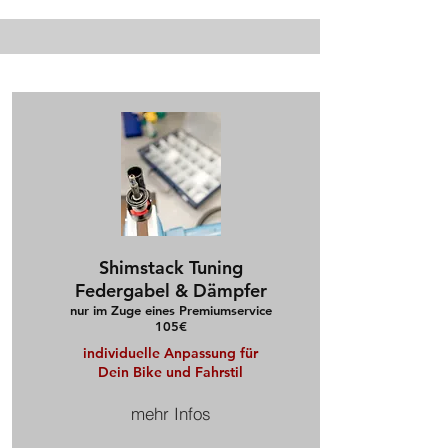
Unser Serviceangebot
Shimstack Tuning
Federgabel & Dämpfer
nur im Zuge eines
Premiumservice
105€
individuelle Anpassung für
Dein Bike und Fahrstil
mehr Infos