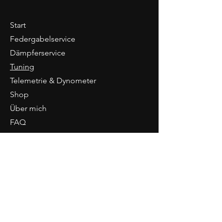
Start
Federgabelservice
Dämpferservice
Tuning
Telemetrie & Dynometer
Shop
Über mich
FAQ
Öffnungszeiten
Vororttermine nach
Vereinbarung
Tele
Telefonisch:
Mo. / Mi /Do:
9 - 16 Uhr