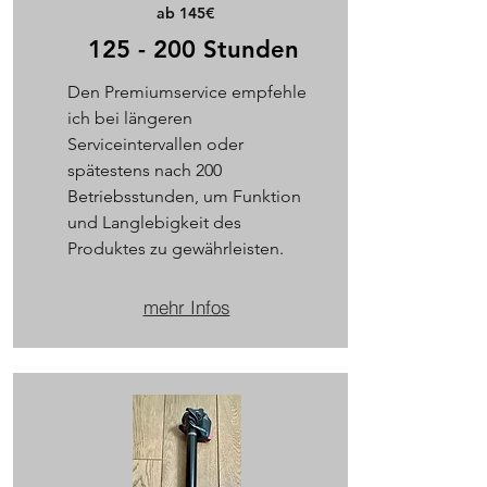
ab 145€
125 - 200 Stunden
Den Premiumservice empfehle
ich bei längeren
Serviceintervallen oder
spätestens nach 200
Betriebsstunden, um Funktion
und Langlebigkeit des
Produktes zu gewährleisten.
mehr Infos