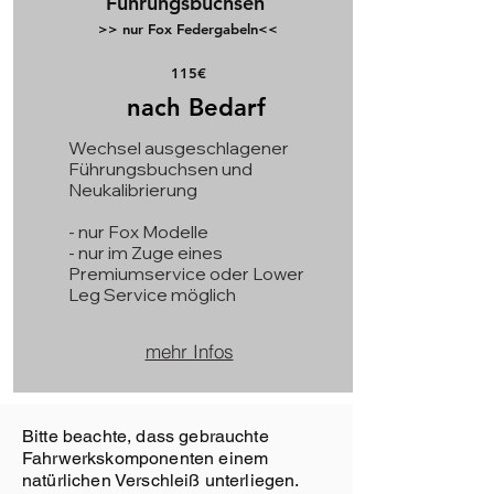
Führungsbuchsen
>> nur Fox Federgabeln<<
115€
nach Bedarf
Wechsel ausgeschlagener
Führungsbuchsen und
Neukalibrierung
- nur Fox Modelle
- nur im Zuge eines
Premiumservice oder Lower
Leg Service möglich
mehr Infos
Bitte beachte, dass gebrauchte
Fahrwerkskomponenten einem
natürlichen Verschleiß unterliegen.