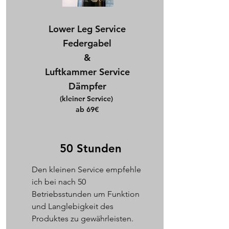
Lower Leg Service
Federgabel
&
Luftkammer Service
Dämpfer​
(kleiner Service)
ab 69€
50 Stunden
Den kleinen Service empfehle
ich bei nach 50
Betriebsstunden um Funktion
und Langlebigkeit des
Produktes zu gewährleisten.