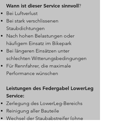
Wann ist dieser Service sinnvoll
?
Bei Luftverlust
Bei stark verschlissenen
Staubdichtungen
Nach hohen Belastungen oder
häufigem Einsatz im Bikepark
Bei längeren Einsätzen unter
schlechten Witterungsbedingungen
Für Rennfahrer, die maximale
Performance wünschen
Leistungen des Federgabel LowerLeg
Service:
Zerlegung des LowerLeg-Bereichs
Reinigung aller Bauteile
Wechsel der Staubabstreifer (ohne
innere Dichtungen)
Ölwechsel mit MOTOREX Racing Oil*