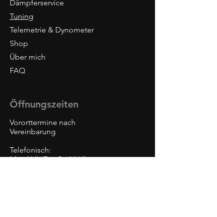
Dämpferservice
Tuning
Telemetrie & Dynometer
Shop
Über mich
FAQ
Öffnungszeiten
Vororttermine nach
Vereinbarung
Tele
Telefonisch:
Mo. / Mi /Do:
9 - 16 Uhr
Di / Fr: 9 - 14 Uhr
Kontaktieren Sie uns